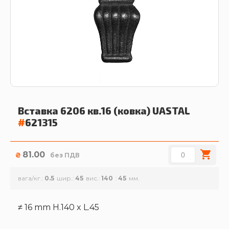
Вставка 6206 кв.16 (ковка)
UASTAL
#
621315
81.00
₴
без ПДВ
вага/кг.
0.5
шир.
45
вис.
140
45
≠ 16 mm H.140 x L.45