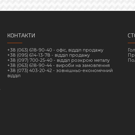
КОНТАКТИ
СТ
+38 (063) 618-90-40 -
офіс, відділ продажу
Го
+38 (095) 614-13-78 -
відділ продажу
Пр
+38 (097) 700-25-40 -
відділ розкрою металу
По
+38 (063) 618-90-44 -
вироби на замовлення
+38 (073) 403-20-42 -
зовнішньо-економічний
відділ
у