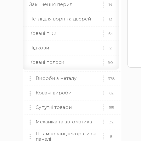
Закінчення перил
14
Петлі для воріт та дверей
18
Ковані піки
64
Підкови
2
Ковані полоси
90
Ковані поручні
5
Вироби з металу
378
Профілі для хомутів
4
Мангали, пічки та аксесуари
Ковані вироби
60
62
Ковані розети
133
мангали
Ковані ворота
пічки
для каміну
Супутні товари
9
155
дровниці
чаші
димоходи
Ковані квіти
69
Ковані огорожі
Пластикові заглушки
Механіка та автоматика
37
12
32
Камінні топки BOKAR
9
Штамповані декоративні
Ковані кулі
46
круглі
Ковані навіси
Механіка
прямокутні
квадратні
19
8
8
панелі