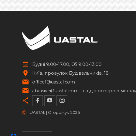
Будні 9.00-17.00, Сб 9:00-13:00
Київ
провулок Будівельників, 18
office1@uastal.com
abrasive@uastal.com -
відділ розкрою метал
©
UASTAL | Сторожук
2026