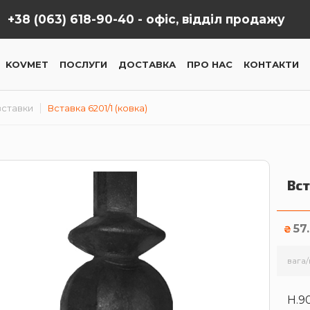
+38 (063) 618-90-40 -
офіс, відділ продажу
KOVMET
ПОСЛУГИ
ДОСТАВКА
ПРО НАС
КОНТАКТИ
вставки
Вставка 6201/1 (ковка)
Вст
57
₴
вага/
H.90