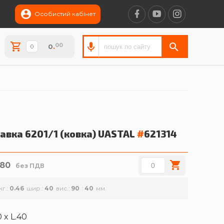
Особистий кабінет
00
0
.
авка 6201/1 (ковка)
UASTAL
#
621314
.80
без ПДВ
кг.
0.46
шир.
40
вис.
90
40
 x L.40