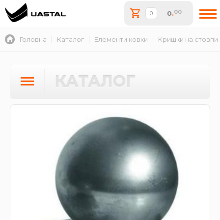
00
0
.
Головна
Каталог
Елементи ковки
Кришки на стовпи
КАТАЛОГ