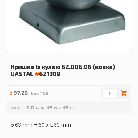
Кришка із кулею 62.006.06 (ковка)
UASTAL
#
621309
97.20
₴
без ПДВ
вага/кг.
0.17
шир.
60
вис.
60
ø 60 mm H.60 x L.60 mm