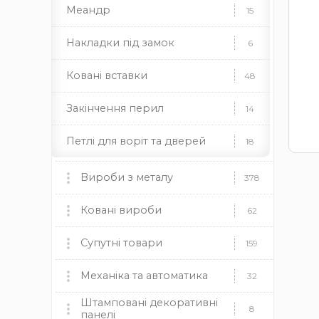
Меандр
15
Накладки під замок
6
Ковані вставки
48
Закінчення перил
14
Петлі для воріт та дверей
18
Ковані піки
64
Вироби з металу
378
Підкови
2
Мангали, пічки та аксесуари
Ковані вироби
60
62
Ковані полоси
90
мангали
Ковані ворота
пічки
для каміну
Супутні товари
9
159
дровниці
чаші
димоходи
Ковані поручні
5
Ковані огорожі
Пластикові заглушки
Механіка та автоматика
37
12
32
Камінні топки BOKAR
9
Штамповані декоративні
Профілі для хомутів
4
круглі
Ковані навіси
Механіка
прямокутні
квадратні
19
8
8
панелі