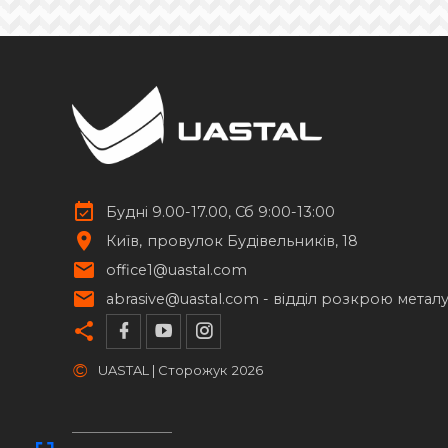
Будні 9.00-17.00, Сб 9:00-13:00
Київ
провулок Будівельників, 18
office1@uastal.com
abrasive@uastal.com -
відділ розкрою метал
©
UASTAL | Сторожук
2026