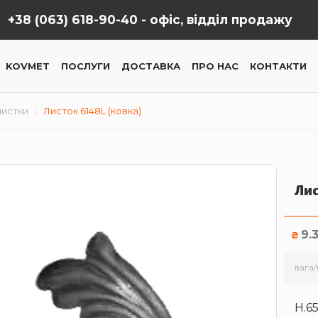
+38 (063) 618-90-40 -
офіс, відділ продажу
KOVMET
ПОСЛУГИ
ДОСТАВКА
ПРО НАС
КОНТАКТИ
лиcтки
Листок 6148L (ковка)
Лис
9.
₴
вага/
H.6