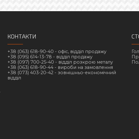
КОНТАКТИ
СТ
+38 (063) 618-90-40 -
офіс, відділ продажу
Го
+38 (095) 614-13-78 -
відділ продажу
Пр
+38 (097) 700-25-40 -
відділ розкрою металу
По
+38 (063) 618-90-44 -
вироби на замовлення
+38 (073) 403-20-42 -
зовнішньо-економічний
відділ
у