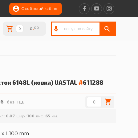
Особистий кабінет
00
0
.
ток 6148L (ковка)
UASTAL
#
611288
36
без ПДВ
кг.
0.07
шир.
100
вис.
65
5 x L.100 mm