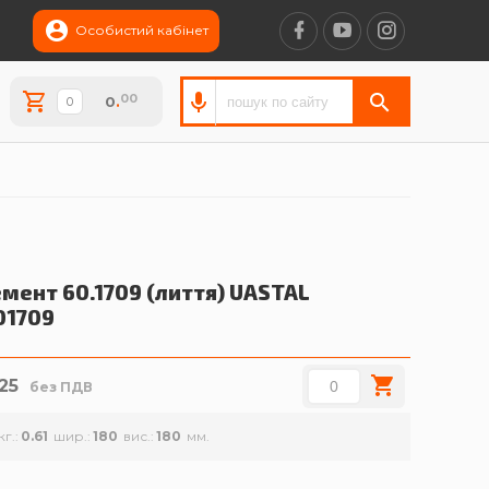
Особистий кабінет
00
0
.
мент 60.1709 (лиття)
UASTAL
01709
.25
без ПДВ
кг.
0.61
шир.
180
вис.
180