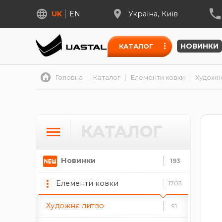
UK
EN
Україна
Київ
НОВИНКИ
КАТАЛОГ
Головна
Каталог
Елементи ковки
Художн
КАТАЛОГ
Новинки
193
Елементи ковки
1703
Художнє литво
91