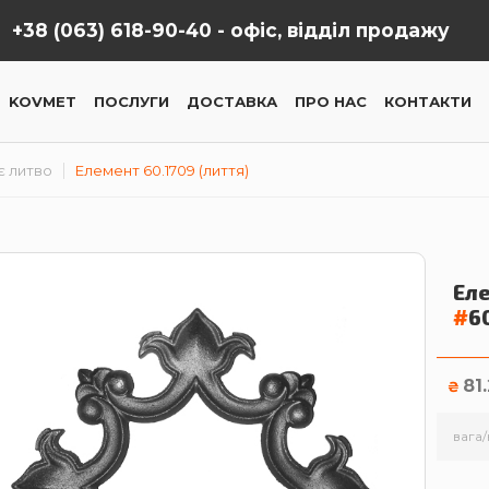
+38 (063) 618-90-40 -
офіс, відділ продажу
KOVMET
ПОСЛУГИ
ДОСТАВКА
ПРО НАС
КОНТАКТИ
є литво
Елемент 60.1709 (лиття)
Еле
#
6
81
₴
вага/