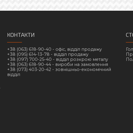
КОНТАКТИ
СТ
+38 (063) 618-90-40 -
офіс, відділ продажу
Го
+38 (095) 614-13-78 -
відділ продажу
Пр
+38 (097) 700-25-40 -
відділ розкрою металу
По
+38 (063) 618-90-44 -
вироби на замовлення
+38 (073) 403-20-42 -
зовнішньо-економічний
відділ
у