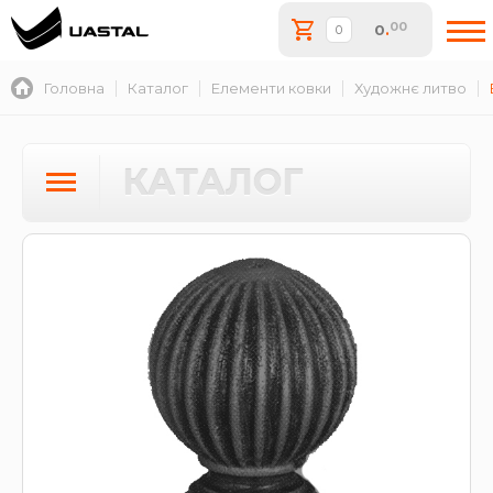
00
0
.
Головна
Каталог
Елементи ковки
Художнє литво
КАТАЛОГ