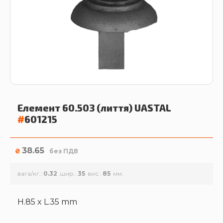
Елемент 60.503 (лиття)
UASTAL
#
601215
38.65
₴
без ПДВ
вага/кг.
0.32
шир.
35
вис.
85
H.85 x L.35 mm