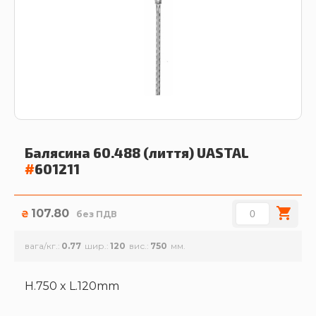
Балясина 60.488 (лиття)
UASTAL
#
601211
107.80
₴
без ПДВ
вага/кг.
0.77
шир.
120
вис.
750
H.750 x L.120mm