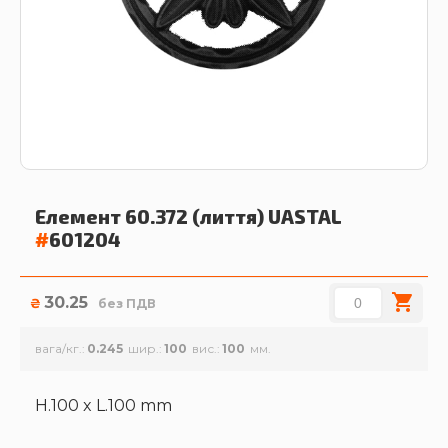
Елемент 60.372 (лиття)
UASTAL
#
601204
30.25
₴
без ПДВ
вага/кг.
0.245
шир.
100
вис.
100
H.100 x L.100 mm