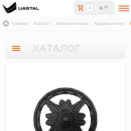
00
0
.
Головна
Каталог
Елементи ковки
Художнє литво
КАТАЛОГ