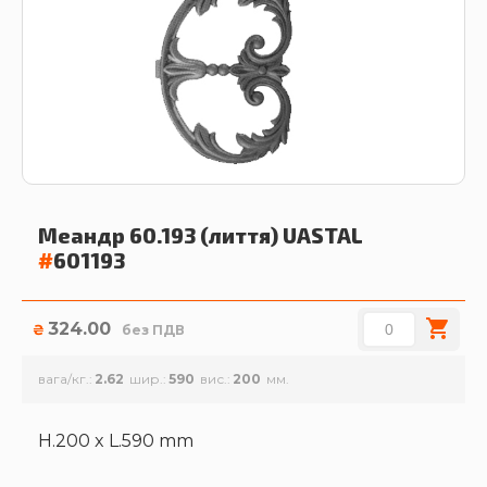
Меандр 60.193 (лиття)
UASTAL
#
601193
324.00
₴
без ПДВ
вага/кг.
2.62
шир.
590
вис.
200
H.200 x L.590 mm