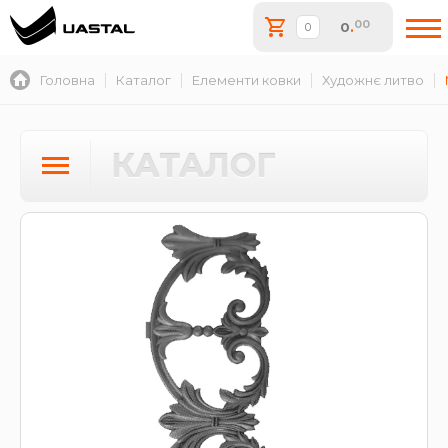
00
0
.
Головна
Каталог
Елементи ковки
Художнє литво
КАТАЛОГ