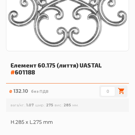
Елемент 60.175 (лиття)
UASTAL
#
601188
132.10
₴
без ПДВ
вага/кг.
1.07
шир.
275
вис.
285
H.285 x L.275 mm