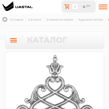
00
0
.
Головна
Каталог
Елементи ковки
Художнє литво
КАТАЛОГ