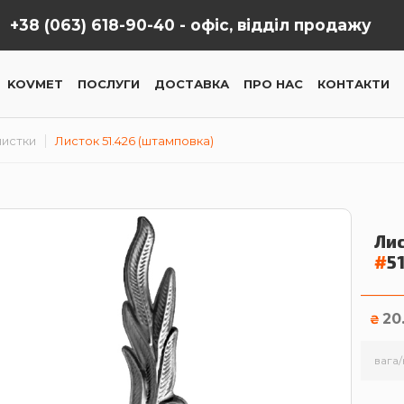
+38 (063) 618-90-40 -
офіс, відділ продажу
KOVMET
ПОСЛУГИ
ДОСТАВКА
ПРО НАС
КОНТАКТИ
лиcтки
Листок 51.426 (штамповка)
Лис
#
5
20
₴
вага/