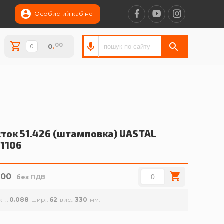
Особистий кабінет
00
0
.
ток 51.426 (штамповка)
UASTAL
11106
.00
без ПДВ
кг.
0.088
шир.
62
вис.
330