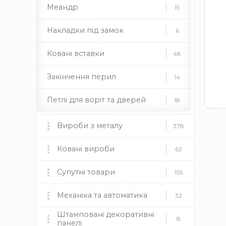
Меандр
15
Накладки під замок
6
Ковані вставки
48
Закінчення перил
14
Петлі для воріт та дверей
18
Ковані піки
64
Вироби з металу
378
Підкови
2
Мангали, пічки та аксесуари
Ковані вироби
60
62
Ковані полоси
90
мангали
Ковані ворота
пічки
для каміну
Супутні товари
9
155
дровниці
чаші
димоходи
Ковані поручні
5
Ковані огорожі
Пластикові заглушки
Механіка та автоматика
37
12
32
Камінні топки BOKAR
9
Штамповані декоративні
Профілі для хомутів
4
круглі
Ковані навіси
Механіка
прямокутні
квадратні
19
8
8
панелі