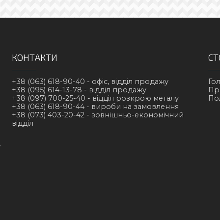
КОНТАКТИ
СТ
+38 (063) 618-90-40 -
офіс, відділ продажу
Го
+38 (095) 614-13-78 -
відділ продажу
Пр
+38 (097) 700-25-40 -
відділ розкрою металу
По
+38 (063) 618-90-44 -
вироби на замовлення
+38 (073) 403-20-42 -
зовнішньо-економічний
відділ
у