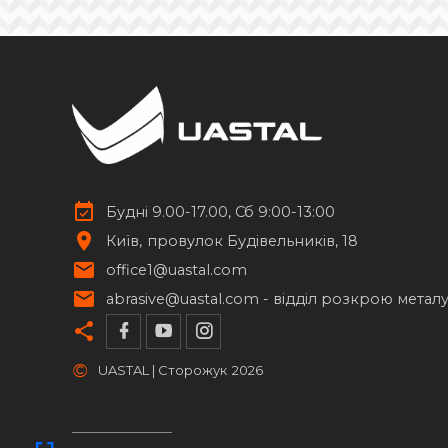
Будні 9.00-17.00, Сб 9:00-13:00
Київ
провулок Будівельників, 18
office1@uastal.com
abrasive@uastal.com -
відділ розкрою метал
©
UASTAL | Сторожук
2026