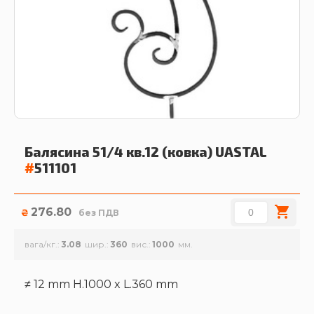
Балясина 51/4 кв.12 (ковка)
UASTAL
#
511101
276.80
₴
без ПДВ
вага/кг.
3.08
шир.
360
вис.
1000
≠ 12 mm H.1000 x L.360 mm