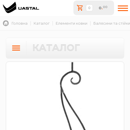
00
0
.
Головна
Каталог
Елементи ковки
Балясини та стійк
КАТАЛОГ