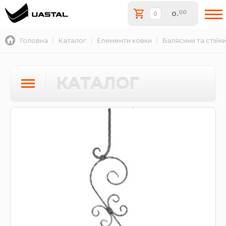
00
0
.
Головна
Каталог
Елементи ковки
Балясини та стійк
КАТАЛОГ