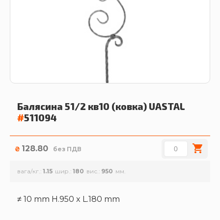
Балясина 51/2 кв10 (ковка)
UASTAL
#
511094
128.80
₴
без ПДВ
вага/кг.
1.15
шир.
180
вис.
950
≠ 10 mm H.950 x L.180 mm