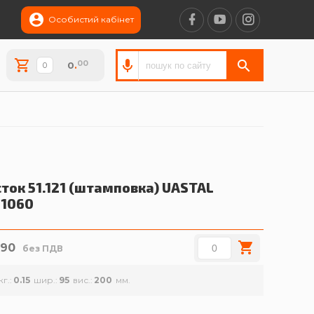
Особистий кабінет
00
0
.
ток 51.121 (штамповка)
UASTAL
11060
.90
без ПДВ
кг.
0.15
шир.
95
вис.
200