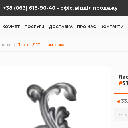
+38 (063) 618-90-40 -
офіс, відділ продажу
KOVMET
ПОСЛУГИ
ДОСТАВКА
ПРО НАС
КОНТАКТИ
лиcтки
Листок 51.121 (штамповка)
Лис
#
5
33
₴
вага/