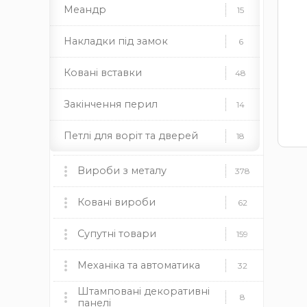
Меандр
15
Накладки під замок
6
Ковані вставки
48
Закінчення перил
14
Петлі для воріт та дверей
18
Ковані піки
64
Вироби з металу
378
Підкови
2
Мангали, пічки та аксесуари
Ковані вироби
60
62
Ковані полоси
90
мангали
Ковані ворота
пічки
для каміну
Супутні товари
9
159
дровниці
чаші
димоходи
Ковані поручні
5
Ковані огорожі
Пластикові заглушки
Механіка та автоматика
37
12
32
Камінні топки BOKAR
9
Штамповані декоративні
Профілі для хомутів
4
круглі
Ковані навіси
Механіка
прямокутні
квадратні
19
8
8
панелі