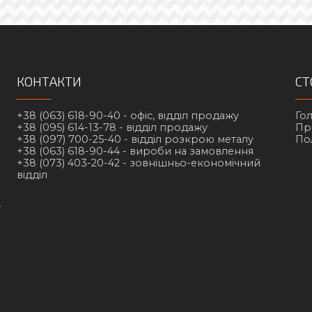
КОНТАКТИ
СТ
+38 (063) 618-90-40 -
офіс, відділ продажу
Го
+38 (095) 614-13-78 -
відділ продажу
Пр
+38 (097) 700-25-40 -
відділ розкрою металу
По
+38 (063) 618-90-44 -
вироби на замовлення
+38 (073) 403-20-42 -
зовнішньо-економічний
відділ
у