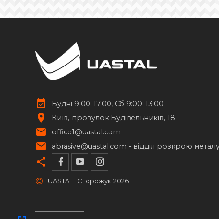
Будні 9.00-17.00, Сб 9:00-13:00
Київ
провулок Будівельників, 18
office1@uastal.com
abrasive@uastal.com -
відділ розкрою метал
©
UASTAL | Сторожук
2026