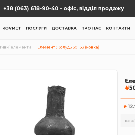
+38 (063) 618-90-40 -
офіс, відділ продажу
KOVMET
ПОСЛУГИ
ДОСТАВКА
ПРО НАС
КОНТАКТИ
тивні елементи
Елемент Жолудь 50.153 (ковка)
Еле
#
5
12
₴
вага/