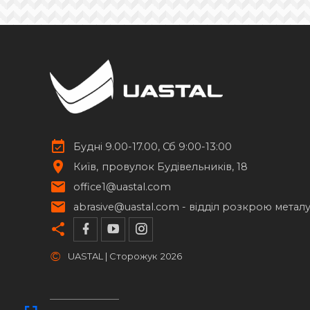
повнотілі
пустотілі
гранені
напівсфери
Ковані шпуги
13
Елементи із нержавіючої сталі
17
Стійки для труб
14
Будні 9.00-17.00, Сб 9:00-13:00
Київ
провулок Будівельників, 18
office1@uastal.com
abrasive@uastal.com -
відділ розкрою метал
©
UASTAL | Сторожук
2026