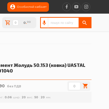
Особистий кабінет
00
0
.
мент Жолудь 50.153 (ковка)
UASTAL
01040
.90
без ПДВ
кг.
0.06
шир.
20
вис.
50
20