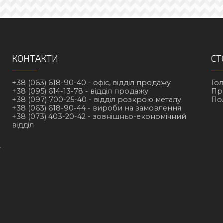
КОНТАКТИ
СТ
+38 (063) 618-90-40 -
офіс, відділ продажу
Го
+38 (095) 614-13-78 -
відділ продажу
Пр
+38 (097) 700-25-40 -
відділ розкрою металу
По
+38 (063) 618-90-44 -
вироби на замовлення
+38 (073) 403-20-42 -
зовнішньо-економічний
відділ
у