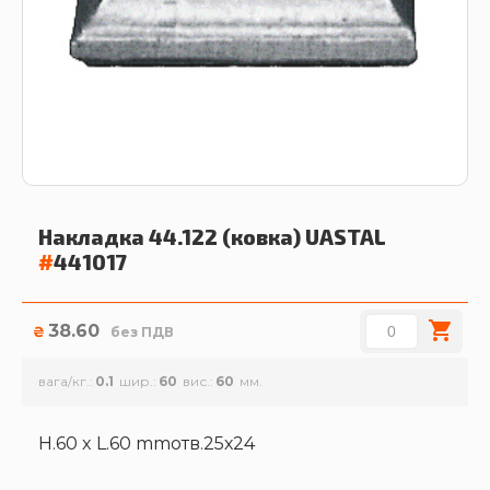
Накладка 44.122 (ковка)
UASTAL
#
441017
38.60
₴
без ПДВ
вага/кг.
0.1
шир.
60
вис.
60
H.60 x L.60 mmотв.25х24