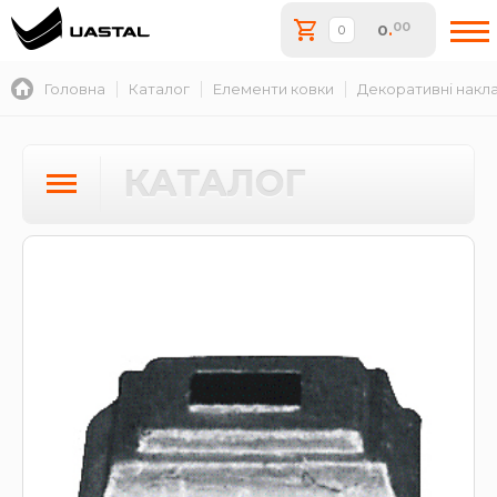
00
0
.
Головна
Каталог
Елементи ковки
Декоративні накл
КАТАЛОГ