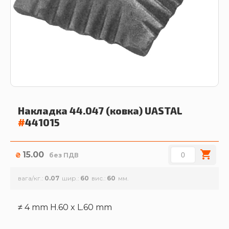
Накладка 44.047 (ковка)
UASTAL
#
441015
15.00
₴
без ПДВ
вага/кг.
0.07
шир.
60
вис.
60
≠ 4 mm H.60 x L.60 mm