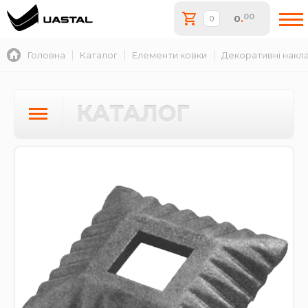
00
0
.
Головна
Каталог
Елементи ковки
Декоративні накл
КАТАЛОГ