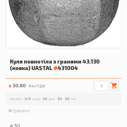
Куля повнотіла з гранями 43.130
(ковка)
UASTAL
#
431004
30.80
₴
без ПДВ
вага/кг.
0.11
шир.
30
вис.
30
30
гранені
ø 30