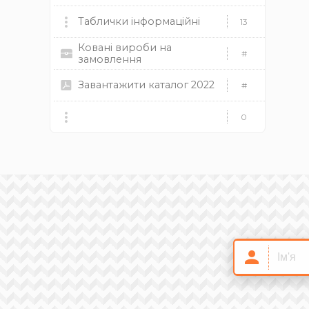
Декоративні панелі
170
Ковані розети
133
Ковані лавки
Автоматика для воріт
Фарба та патина
Таблички інформаційні
22
13
92
13
Опори освітлення
24
Ковані вироби на
Ковані квіти
69
Підставки, кронштейни
Круги абразивні
10
9
#
замовлення
Предмети інтер'єру
42
Ковані кулі
46
Ковані меблі
Спецодяг
Завантажити каталог 2022
1
0
#
Предмети екстер'єру
23
повнотілі
пустотілі
гранені
Ковані альтанки
Скоби металеві
0
14
0
напівсфери
Велопарковки
4
Ковані сходи
8мм
10мм
12мм
0
Ковані шпуги
13
Стовпчики та бар'єри
12
Ковані містки
0
Розхідники
3
Елементи із нержавіючої сталі
17
Замки і ручки
7
Ковані грати
0
Стійки для труб
14
Мачти-антени
8
Промислові меблі
4
Національна символіка
8