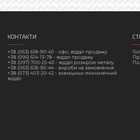
КОНТАКТИ
СТ
+38 (063) 618-90-40 -
офіс, відділ продажу
Го
+38 (095) 614-13-78 -
відділ продажу
Пр
+38 (097) 700-25-40 -
відділ розкрою металу
По
+38 (063) 618-90-44 -
вироби на замовлення
+38 (073) 403-20-42 -
зовнішньо-економічний
відділ
у