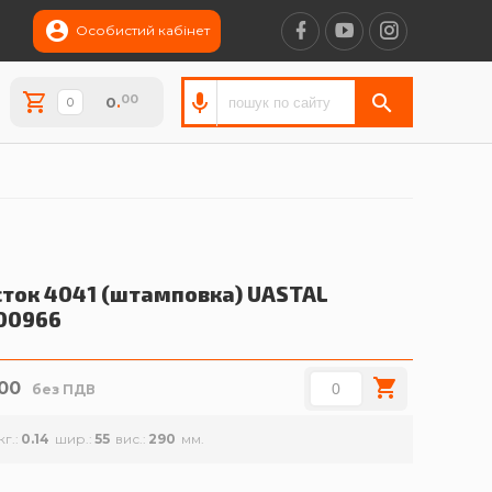
Особистий кабінет
00
0
.
сток 4041 (штамповка)
UASTAL
00966
.00
без ПДВ
кг.
0.14
шир.
55
вис.
290