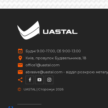
Будні 9.00-17.00, Сб 9:00-13:00
Київ
провулок Будівельників, 18
office1@uastal.com
abrasive@uastal.com -
відділ розкрою метал
©
UASTAL | Сторожук
2026