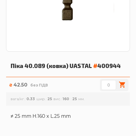
Піка 40.089 (ковка)
UASTAL
#
400944
42.50
₴
без ПДВ
вага/кг.
0.33
шир.
25
вис.
160
25
≠ 25 mm H.160 x L.25 mm