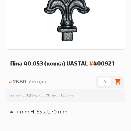
Піка 40.053 (ковка)
UASTAL
#
400921
26.50
₴
без ПДВ
вага/кг.
0.26
шир.
70
вис.
155
≠ 17 mm H.155 x L.70 mm