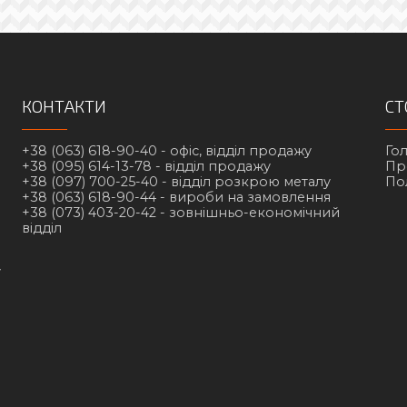
КОНТАКТИ
СТ
+38 (063) 618-90-40 -
офіс, відділ продажу
Го
+38 (095) 614-13-78 -
відділ продажу
Пр
+38 (097) 700-25-40 -
відділ розкрою металу
По
+38 (063) 618-90-44 -
вироби на замовлення
+38 (073) 403-20-42 -
зовнішньо-економічний
відділ
у