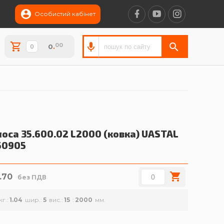
Особистий кабінет
00
0
.
оса 35.600.02 L2000 (ковка)
UASTAL
50905
.70
без ПДВ
кг.
1.04
шир.
5
вис.
15
2000