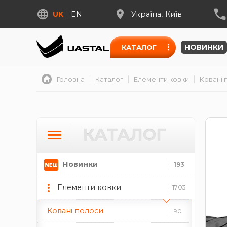
Кришки на стовпи
34
UK
EN
Україна
Київ
Ковані лиcтки
187
НОВИНКИ
КАТАЛОГ
Меандр
15
Накладки під замок
6
Головна
Каталог
Елементи ковки
Ковані 
Ковані вставки
48
Закінчення перил
14
КАТАЛОГ
Петлі для воріт та дверей
18
Ковані піки
Новинки
193
64
Елементи ковки
Підкови
1703
2
Ковані полоси
90