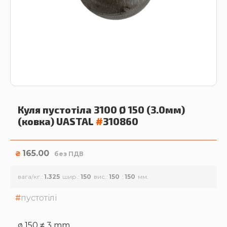
Куля пустотіла 3100 Ø 150 (3.0мм)
(ковка)
UASTAL
#
310860
165.00
₴
без ПДВ
вага/кг.
1.325
шир.
150
вис.
150
150
пустотілі
ø 150 ≠ 3 mm