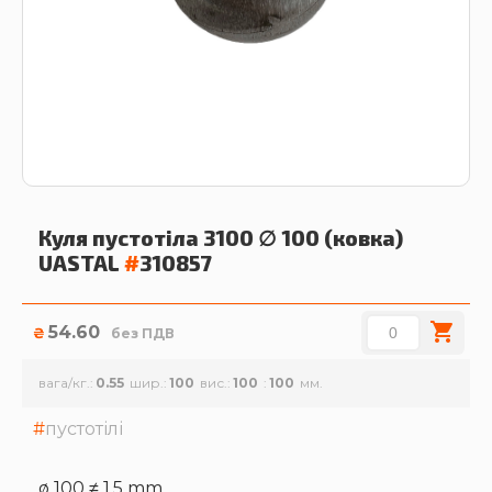
Куля пустотіла 3100 ∅ 100 (ковка)
UASTAL
#
310857
54.60
₴
без ПДВ
вага/кг.
0.55
шир.
100
вис.
100
100
пустотілі
ø 100 ≠ 1,5 mm