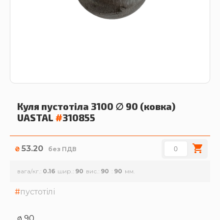
Куля пустотіла 3100 ∅ 90 (ковка)
UASTAL
#
310855
53.20
₴
без ПДВ
вага/кг.
0.16
шир.
90
вис.
90
90
пустотілі
ø 90