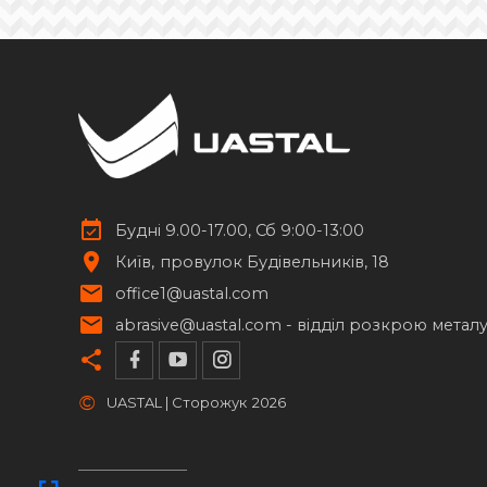
Будні 9.00-17.00, Сб 9:00-13:00
Київ
провулок Будівельників, 18
office1@uastal.com
abrasive@uastal.com -
відділ розкрою метал
©
UASTAL | Сторожук
2026