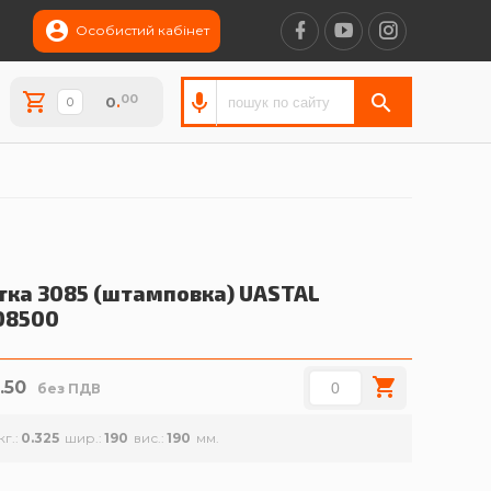
Особистий кабінет
00
0
.
тка 3085 (штамповка)
UASTAL
08500
1.50
без ПДВ
кг.
0.325
шир.
190
вис.
190