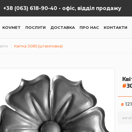
+38 (063) 618-90-40 -
офіс, відділ продажу
KOVMET
ПОСЛУГИ
ДОСТАВКА
ПРО НАС
КОНТАКТИ
віти
Квітка 3085 (штамповка)
Кві
#
3
12
₴
вага/