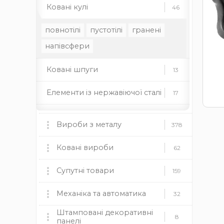
Ковані кулі
46
повнотілі
пустотілі
гранені
напівсфери
Ковані шпуги
13
Елементи із нержавіючої сталі
17
Стійки для труб
14
Вироби з металу
378
Мангали, пічки та аксесуари
Ковані вироби
60
62
мангали
Ковані ворота
пічки
для каміну
Супутні товари
9
159
дровниці
чаші
димоходи
Ковані огорожі
Пластикові заглушки
Механіка та автоматика
37
12
32
Камінні топки BOKAR
9
Штамповані декоративні
круглі
Ковані навіси
Механіка
прямокутні
квадратні
19
8
8
панелі