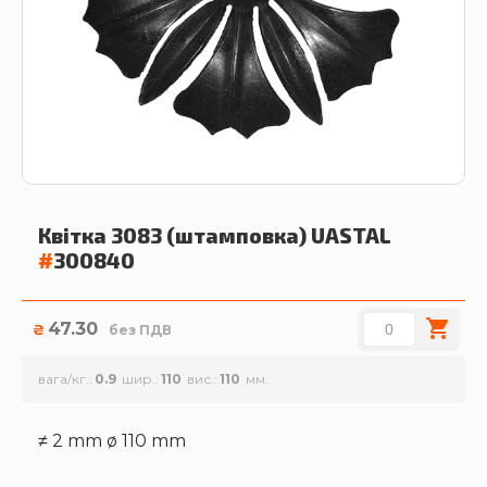
Квітка 3083 (штамповка)
UASTAL
#
300840
47.30
₴
без ПДВ
вага/кг.
0.9
шир.
110
вис.
110
≠ 2 mm ø 110 mm