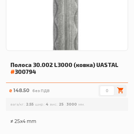
Полоса 30.002 L3000 (ковка)
UASTAL
#
300794
148.50
₴
без ПДВ
вага/кг.
2.55
шир.
4
вис.
25
3000
≠ 25x4 mm