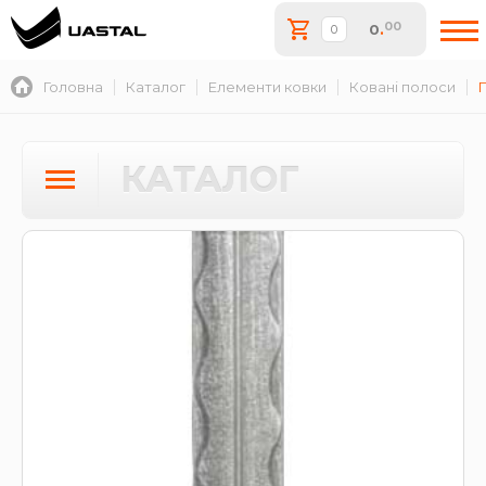
00
0
.
Головна
Каталог
Елементи ковки
Ковані полоси
КАТАЛОГ