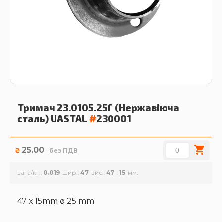
Тримач 23.0105.25Г (Нержавіюча
сталь)
UASTAL
#
230001
25.00
₴
без ПДВ
вага/кг.
0.019
шир.
47
вис.
47
15
47 х 15mm ø 25 mm