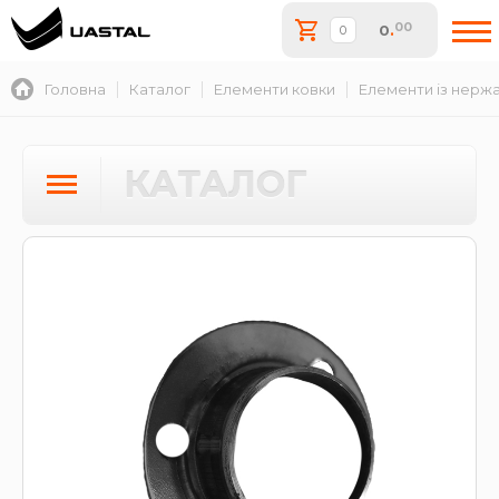
00
0
.
Головна
Каталог
Елементи ковки
Елементи із нержа
КАТАЛОГ