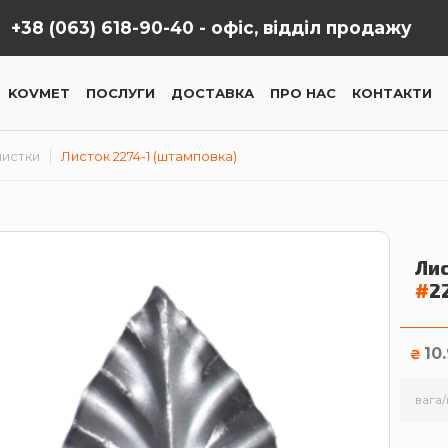
+38 (063) 618-90-40 -
офіс, відділ продажу
KOVMET
ПОСЛУГИ
ДОСТАВКА
ПРО НАС
КОНТАКТИ
лиcтки
Листок 2274-1 (штамповка)
Ли
#
2
10
₴
вага/