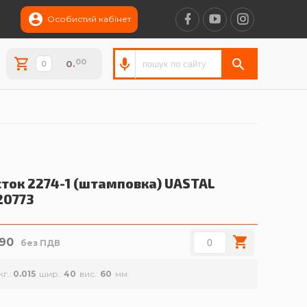
Особистий кабінет
00
0
.
сток 2274-1 (штамповка)
UASTAL
20773
.90
без ПДВ
кг.
0.015
шир.
40
вис.
60