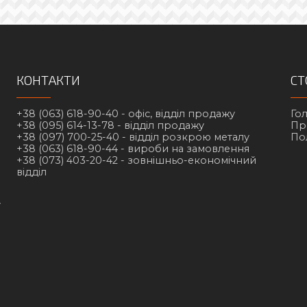
КОНТАКТИ
СТ
+38 (063) 618-90-40 -
офіс, відділ продажу
Го
+38 (095) 614-13-78 -
відділ продажу
Пр
+38 (097) 700-25-40 -
відділ розкрою металу
По
+38 (063) 618-90-44 -
вироби на замовлення
+38 (073) 403-20-42 -
зовнішньо-економічний
відділ
у