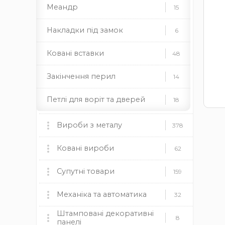
Меандр
15
Накладки під замок
6
Ковані вставки
48
Закінчення перил
14
Петлі для воріт та дверей
18
Ковані піки
64
Вироби з металу
378
Підкови
2
Мангали, пічки та аксесуари
Ковані вироби
60
62
Ковані полоси
90
мангали
Ковані ворота
пічки
для каміну
Супутні товари
9
159
дровниці
чаші
димоходи
Ковані поручні
5
Ковані огорожі
Пластикові заглушки
Механіка та автоматика
37
12
32
Камінні топки BOKAR
9
Штамповані декоративні
Профілі для хомутів
4
круглі
Ковані навіси
Механіка
прямокутні
квадратні
19
8
8
панелі