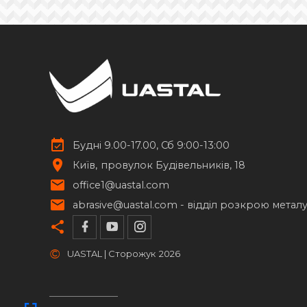
Будні 9.00-17.00, Сб 9:00-13:00
Київ
провулок Будівельників, 18
office1@uastal.com
abrasive@uastal.com -
відділ розкрою метал
©
UASTAL | Сторожук
2026