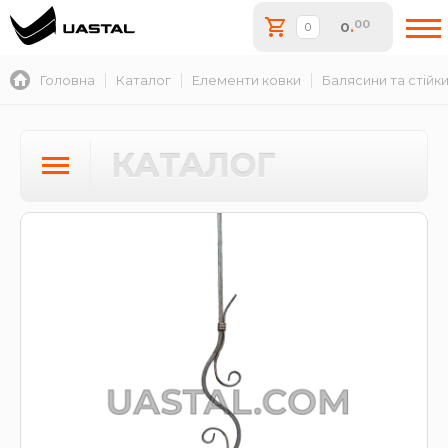
00
0
.
Головна
Каталог
Елементи ковки
Балясини та стійк
КАТАЛОГ