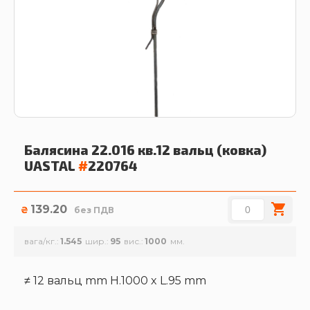
Балясина 22.016 кв.12 вальц (ковка)
UASTAL
#
220764
139.20
₴
без ПДВ
вага/кг.
1.545
шир.
95
вис.
1000
≠ 12 вальц mm H.1000 x L.95 mm