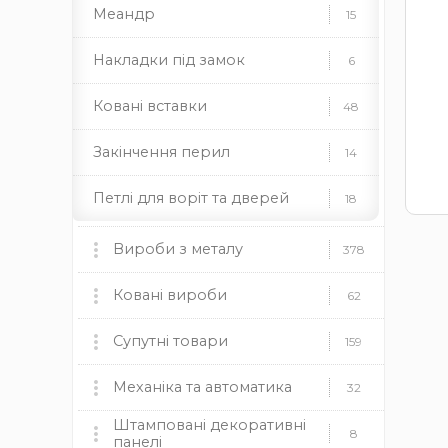
Меандр
15
Накладки під замок
6
Ковані вставки
48
Закінчення перил
14
Петлі для воріт та дверей
18
Ковані піки
64
Вироби з металу
378
Підкови
2
Мангали, пічки та аксесуари
Ковані вироби
60
62
Ковані полоси
90
мангали
Ковані ворота
пічки
для каміну
Супутні товари
9
159
дровниці
чаші
димоходи
Ковані поручні
5
Ковані огорожі
Пластикові заглушки
Механіка та автоматика
37
12
32
Камінні топки BOKAR
9
Штамповані декоративні
Профілі для хомутів
4
круглі
Ковані навіси
Механіка
прямокутні
квадратні
19
8
8
панелі