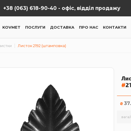
+38 (063) 618-90-40 -
офіс, відділ продажу
KOVMET
ПОСЛУГИ
ДОСТАВКА
ПРО НАС
КОНТАКТИ
лиcтки
Листок 2192 (штамповка)
Ли
#
2
37
₴
вага/