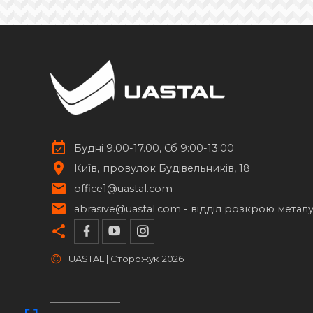
Будні 9.00-17.00, Сб 9:00-13:00
Київ
провулок Будівельників, 18
office1@uastal.com
abrasive@uastal.com -
відділ розкрою метал
©
UASTAL | Сторожук
2026