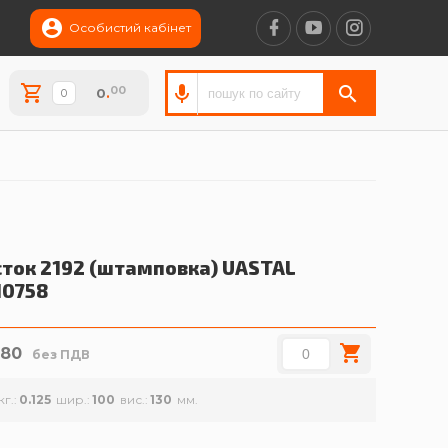
Особистий кабінет
00
0
.
сток 2192 (штамповка)
UASTAL
10758
.80
без ПДВ
кг.
0.125
шир.
100
вис.
130