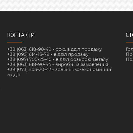
КОНТАКТИ
СТ
+38 (063) 618-90-40 -
офіс, відділ продажу
Го
+38 (095) 614-13-78 -
відділ продажу
Пр
+38 (097) 700-25-40 -
відділ розкрою металу
По
+38 (063) 618-90-44 -
вироби на замовлення
+38 (073) 403-20-42 -
зовнішньо-економічний
відділ
у