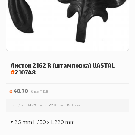
Листок 2162 R (штамповка)
UASTAL
#
210748
40.70
₴
без ПДВ
вага/кг.
0.177
шир.
220
вис.
150
≠ 2,5 mm H.150 x L.220 mm