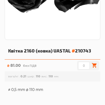
Квітка 2160 (ковка)
UASTAL
#
210743
81.00
₴
без ПДВ
вага/кг.
0.21
шир.
110
вис.
110
≠ 0,5 mm ø 110 mm