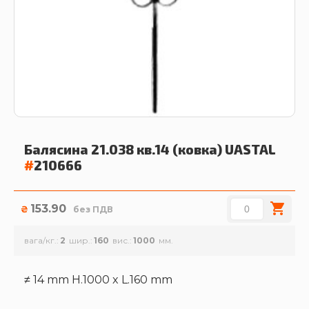
Балясина 21.038 кв.14 (ковка)
UASTAL
#
210666
153.90
₴
без ПДВ
вага/кг.
2
шир.
160
вис.
1000
≠ 14 mm H.1000 x L.160 mm