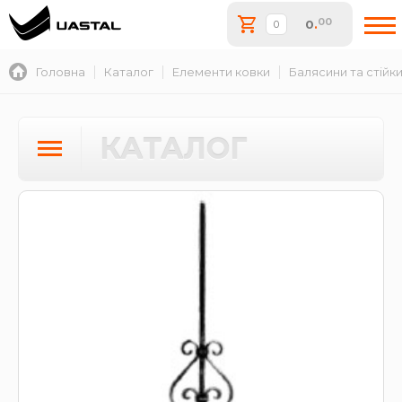
00
0
.
Головна
Каталог
Елементи ковки
Балясини та стійк
КАТАЛОГ