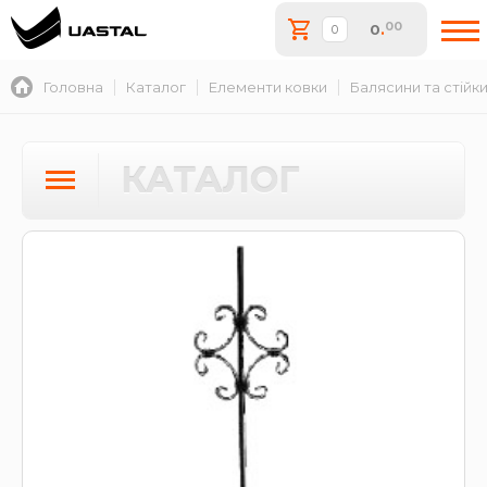
00
0
.
Головна
Каталог
Елементи ковки
Балясини та стійк
КАТАЛОГ