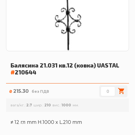
Балясина 21.031 кв.12 (ковка)
UASTAL
#
210644
215.30
₴
без ПДВ
вага/кг.
2.7
шир.
210
вис.
1000
≠ 12 гл mm H.1000 x L.210 mm