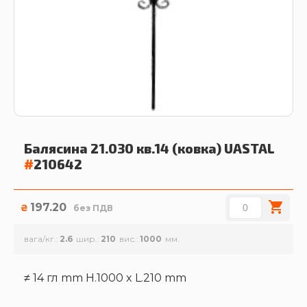
Балясина 21.030 кв.14 (ковка)
UASTAL
#
210642
197.20
₴
без ПДВ
вага/кг.
2.6
шир.
210
вис.
1000
≠ 14 гл mm H.1000 x L.210 mm