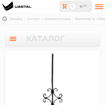
00
0
.
Головна
Каталог
Елементи ковки
Балясини та стійк
КАТАЛОГ