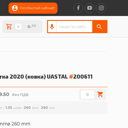
Особистий кабінет
00
0
.
тка 2020 (ковка)
UASTAL
#
200611
9.50
без ПДВ
кг.
1.35
шир.
260
вис.
260
 mmø 260 mm