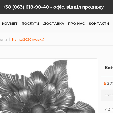
+38 (063) 618-90-40 -
офіс, відділ продажу
KOVMET
ПОСЛУГИ
ДОСТАВКА
ПРО НАС
КОНТАКТИ
віти
Квітка 2020 (ковка)
Кві
27
₴
вага/
≠ 3