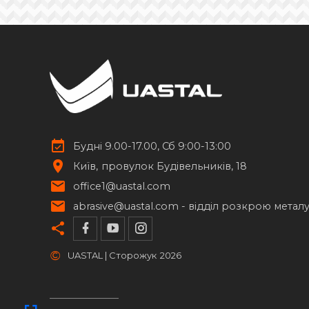
Будні 9.00-17.00, Сб 9:00-13:00
Київ
провулок Будівельників, 18
office1@uastal.com
abrasive@uastal.com -
відділ розкрою метал
©
UASTAL | Сторожук
2026