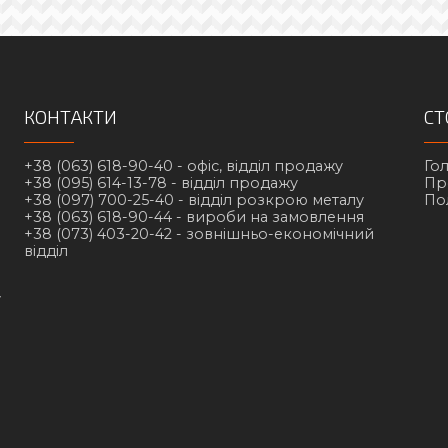
КОНТАКТИ
СТ
+38 (063) 618-90-40 -
офіс, відділ продажу
Го
+38 (095) 614-13-78 -
відділ продажу
Пр
+38 (097) 700-25-40 -
відділ розкрою металу
По
+38 (063) 618-90-44 -
вироби на замовлення
+38 (073) 403-20-42 -
зовнішньо-економічний
відділ
у