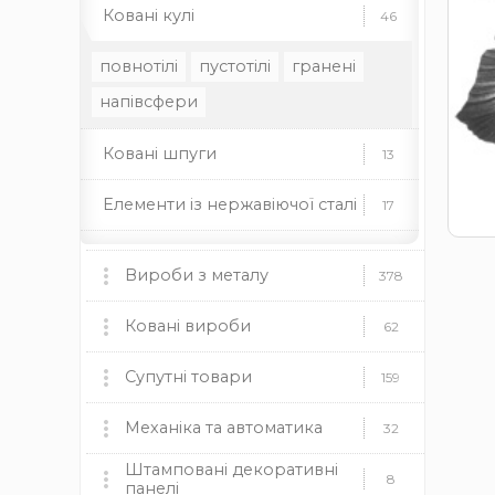
Ковані кулі
46
повнотілі
пустотілі
гранені
напівсфери
Ковані шпуги
13
Елементи із нержавіючої сталі
17
Стійки для труб
14
Вироби з металу
378
Мангали, пічки та аксесуари
Ковані вироби
60
62
мангали
Ковані ворота
пічки
для каміну
Супутні товари
9
159
дровниці
чаші
димоходи
Ковані огорожі
Пластикові заглушки
Механіка та автоматика
37
12
32
Камінні топки BOKAR
9
Штамповані декоративні
круглі
Ковані навіси
Механіка
прямокутні
квадратні
19
8
8
панелі