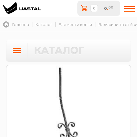
00
0
.
Головна
Каталог
Елементи ковки
Балясини та стійк
КАТАЛОГ