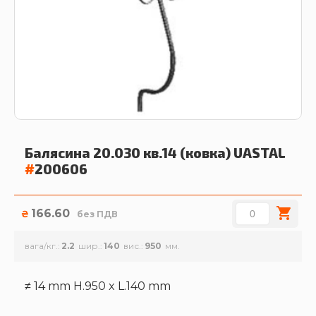
Балясина 20.030 кв.14 (ковка)
UASTAL
#
200606
166.60
₴
без ПДВ
вага/кг.
2.2
шир.
140
вис.
950
≠ 14 mm H.950 x L.140 mm