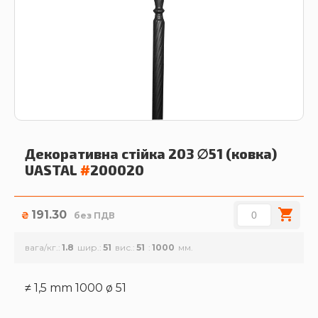
Декоративна стійка 203 ∅51 (ковка)
UASTAL
#
200020
191.30
₴
без ПДВ
вага/кг.
1.8
шир.
51
вис.
51
1000
≠ 1,5 mm 1000 ø 51