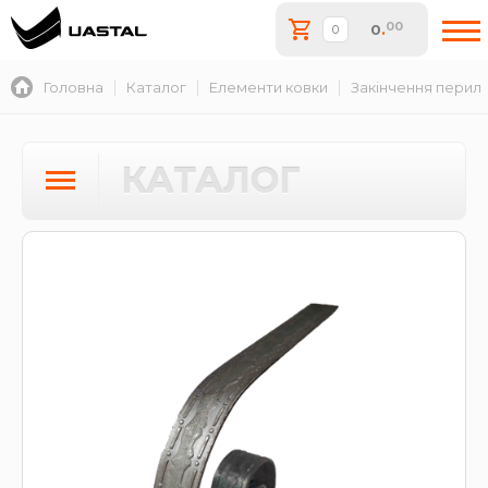
00
0
.
Головна
Каталог
Елементи ковки
Закінчення перил
КАТАЛОГ