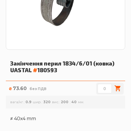
Закінчення перил 1834/6/01 (ковка)
UASTAL
#
180593
73.60
₴
без ПДВ
вага/кг.
0.9
шир.
320
вис.
200
40
≠ 40x4 mm