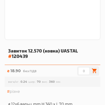
Завиток 12.570 (ковка)
UASTAL
#
120439
18.90
₴
без ПДВ
вага/кг.
0.24
шир.
70
вис.
360
різне
≠ 12x6 вальц mm H.360 x L.70 mm