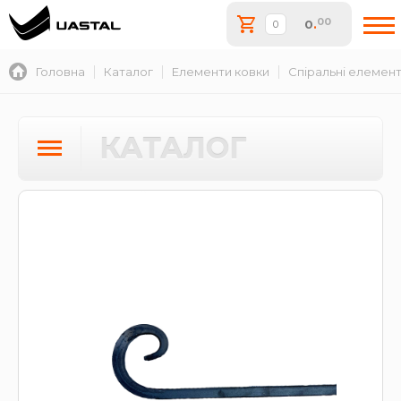
00
0
.
Головна
Каталог
Елементи ковки
Спіральні елемен
КАТАЛОГ