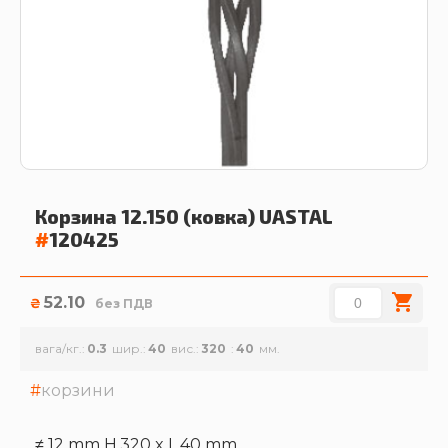
Корзина 12.150 (ковка)
UASTAL
#
120425
52.10
₴
без ПДВ
вага/кг.
0.3
шир.
40
вис.
320
40
корзини
≠ 12 mm H.320 x L.40 mm