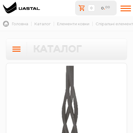
00
0
.
Головна
Каталог
Елементи ковки
Спіральні елемен
КАТАЛОГ