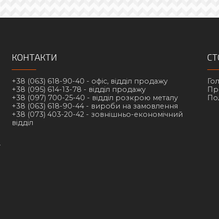
КОНТАКТИ
СТ
+38 (063) 618-90-40 -
офіс, відділ продажу
Го
+38 (095) 614-13-78 -
відділ продажу
Пр
+38 (097) 700-25-40 -
відділ розкрою металу
По
+38 (063) 618-90-44 -
вироби на замовлення
+38 (073) 403-20-42 -
зовнішньо-економічний
відділ
у