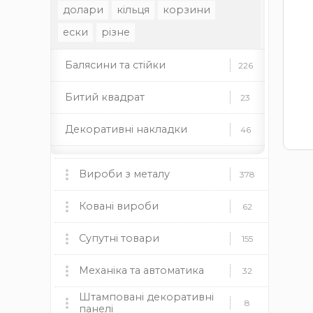
долари
кільця
корзини
ески
різне
Балясини та стійки
226
Битий квадрат
23
Декоративні накладки
46
Декоративні стійки
37
Вироби з металу
378
Декоративні труби
35
Мангали, пічки та аксесуари
Ковані вироби
60
62
Декоративні елементи
46
мангали
Ковані ворота
пічки
для каміну
Супутні товари
9
155
Профільні труби
22
дровниці
чаші
димоходи
Ковані огорожі
Пластикові заглушки
Механіка та автоматика
37
12
32
Заклепки
13
Камінні топки BOKAR
9
Штамповані декоративні
круглі
Ковані навіси
Механіка
прямокутні
квадратні
19
8
8
панелі