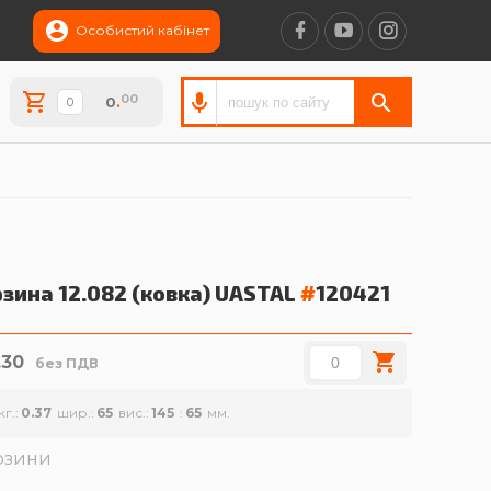
Особистий кабінет
00
0
.
зина 12.082 (ковка)
UASTAL
#
120421
.30
без ПДВ
кг.
0.37
шир.
65
вис.
145
65
рзини