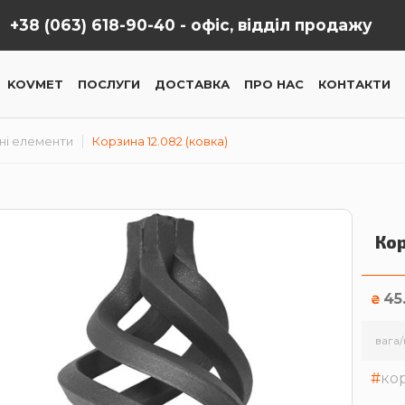
+38 (063) 618-90-40 -
офіс, відділ продажу
KOVMET
ПОСЛУГИ
ДОСТАВКА
ПРО НАС
КОНТАКТИ
ні елементи
Корзина 12.082 (ковка)
Кор
45
₴
вага/
ко