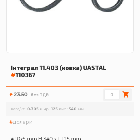
Інтеграл 11.403 (ковка)
UASTAL
#
110367
23.50
₴
без ПДВ
вага/кг.
0.305
шир.
125
вис.
340
долари
≠ 10х5 mm H.340 x L.125 mm