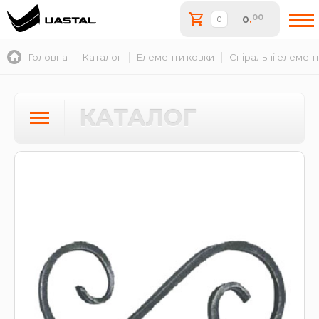
00
0
.
Головна
Каталог
Елементи ковки
Спіральні елемен
КАТАЛОГ