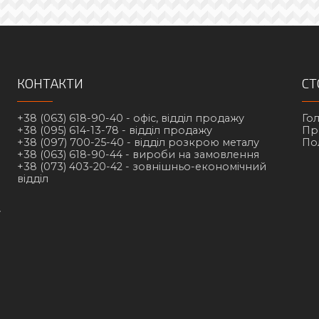
КОНТАКТИ
СТ
+38 (063) 618-90-40 -
офіс, відділ продажу
Го
+38 (095) 614-13-78 -
відділ продажу
Пр
+38 (097) 700-25-40 -
відділ розкрою металу
По
+38 (063) 618-90-44 -
вироби на замовлення
+38 (073) 403-20-42 -
зовнішньо-економічний
відділ
у