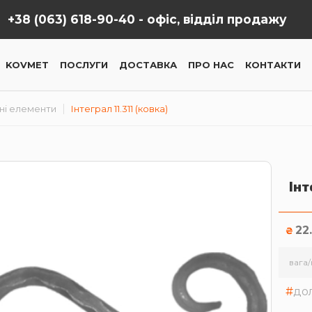
+38 (063) 618-90-40 -
офіс, відділ продажу
KOVMET
ПОСЛУГИ
ДОСТАВКА
ПРО НАС
КОНТАКТИ
ні елементи
Інтеграл 11.311 (ковка)
Інт
22
₴
вага/
до