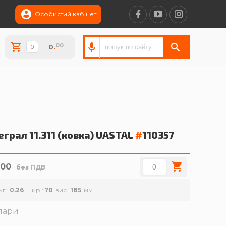
Особистий кабінет
00
0
.
еграл 11.311 (ковка)
UASTAL
#
110357
.00
без ПДВ
кг.
0.26
шир.
70
вис.
185
лари