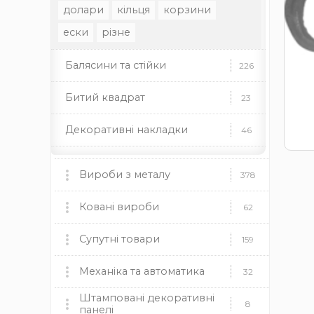
долари
кільця
корзини
ески
різне
Балясини та стійки
226
Битий квадрат
23
Декоративні накладки
46
Декоративні стійки
37
Вироби з металу
378
Декоративні труби
35
Мангали, пічки та аксесуари
Ковані вироби
60
62
Декоративні елементи
46
мангали
Ковані ворота
пічки
для каміну
Супутні товари
9
159
Профільні труби
22
дровниці
чаші
димоходи
Ковані огорожі
Пластикові заглушки
Механіка та автоматика
37
12
32
Заклепки
13
Камінні топки BOKAR
9
Штамповані декоративні
круглі
Ковані навіси
Механіка
прямокутні
квадратні
19
8
8
панелі