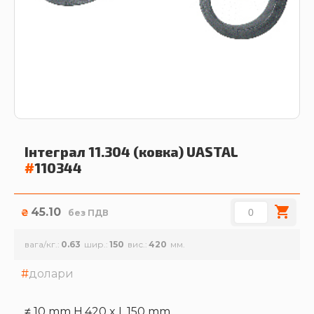
Інтеграл 11.304 (ковка)
UASTAL
#
110344
45.10
₴
без ПДВ
вага/кг.
0.63
шир.
150
вис.
420
долари
≠ 10 mm H.420 x L.150 mm