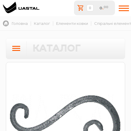
00
0
.
Головна
Каталог
Елементи ковки
Спіральні елемен
КАТАЛОГ