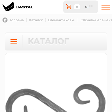
00
0
.
Головна
Каталог
Елементи ковки
Спіральні елемен
КАТАЛОГ