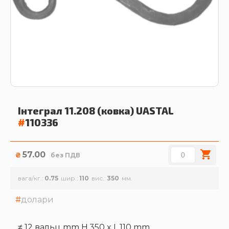
Інтеграл 11.208 (ковка)
UASTAL
#
110336
57.00
₴
без ПДВ
вага/кг.
0.75
шир.
110
вис.
350
долари
≠ 12 вальц mm H.350 x L.110 mm