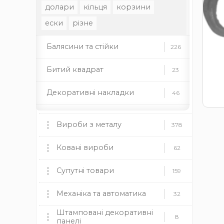
долари
кільця
корзини
ески
різне
Балясини та стійки
226
Битий квадрат
23
Декоративні накладки
46
Декоративні стійки
37
Вироби з металу
378
Декоративні труби
35
Мангали, пічки та аксесуари
Ковані вироби
60
62
Декоративні елементи
46
мангали
Ковані ворота
пічки
для каміну
Супутні товари
9
159
Профільні труби
22
дровниці
чаші
димоходи
Ковані огорожі
Пластикові заглушки
Механіка та автоматика
37
12
32
Заклепки
13
Камінні топки BOKAR
9
Штамповані декоративні
круглі
Ковані навіси
Механіка
прямокутні
квадратні
19
8
8
панелі