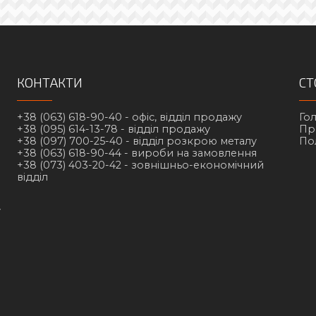
КОНТАКТИ
СТ
+38 (063) 618-90-40 -
офіс, відділ продажу
Го
+38 (095) 614-13-78 -
відділ продажу
Пр
+38 (097) 700-25-40 -
відділ розкрою металу
По
+38 (063) 618-90-44 -
вироби на замовлення
+38 (073) 403-20-42 -
зовнішньо-економічний
відділ
у