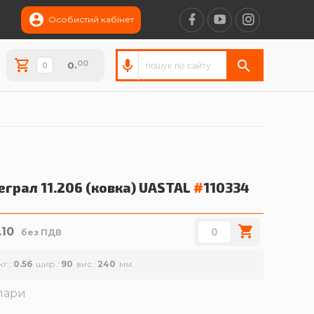
Особистий кабінет
00
0
.
еграл 11.206 (ковка)
UASTAL
#
110334
.10
без ПДВ
кг.
0.56
шир.
90
вис.
240
лари