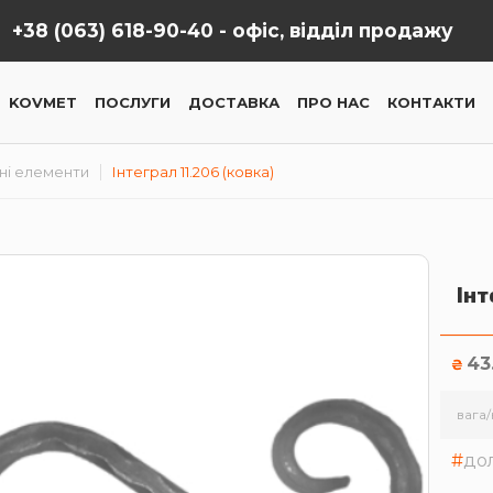
+38 (063) 618-90-40 -
офіс, відділ продажу
KOVMET
ПОСЛУГИ
ДОСТАВКА
ПРО НАС
КОНТАКТИ
ні елементи
Інтеграл 11.206 (ковка)
Інт
43
₴
вага/
до