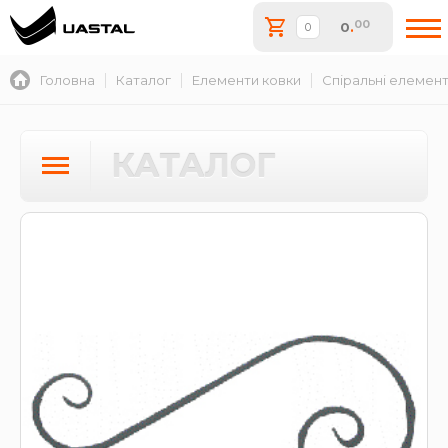
00
0
.
Головна
Каталог
Елементи ковки
Спіральні елемен
КАТАЛОГ