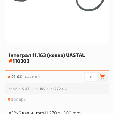
Інтеграл 11.163 (ковка)
UASTAL
#
110303
21.40
₴
без ПДВ
вага/кг.
0.27
шир.
100
вис.
270
долари
≠ 12x6 вальц mm H.270 x L.100 mm